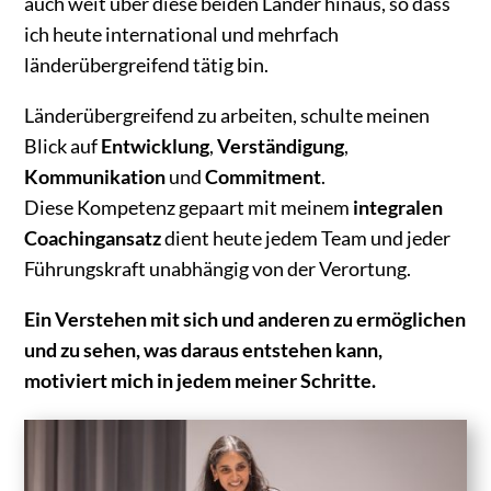
auch weit über diese beiden Länder hinaus, so dass
ich heute international und mehrfach
länderübergreifend tätig bin.
Länderübergreifend zu arbeiten, schulte meinen
Blick auf
Entwicklung
,
Verständigung
,
Kommunikation
und
Commitment
.
Diese Kompetenz gepaart mit meinem
integralen
Coachingansatz
dient heute jedem Team und jeder
Führungskraft unabhängig von der Verortung.
Ein Verstehen mit sich und anderen zu ermöglichen
und zu sehen, was daraus entstehen kann,
motiviert mich in jedem meiner Schritte.