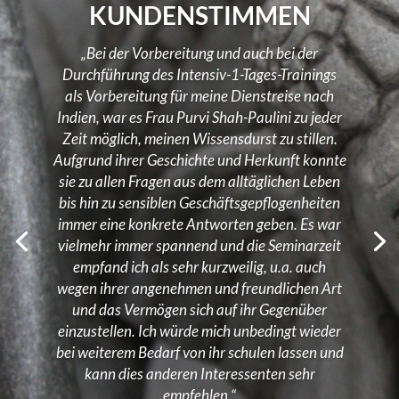
„Frau Purvi Shah-Paulini ist es sehr erfolgreich
gelungen, in eintägigen Workshops mehrere
Mitarbeitergruppen auf die Zusammenarbeit
mit indischen Geschäftseinheiten unseres
Konzerns vorzubereiten. Dies gelang
abwechslungsreich durch interessante
Vorträge, einprägsame Rollenspiele und
umfangreiche Informationsmaterialien. Die
Rückmeldungen der Teilnehmer waren
einheitlich positiv. Wir können Frau Shah-
Paulini als kompetente Trainerin sehr
empfehlen.“