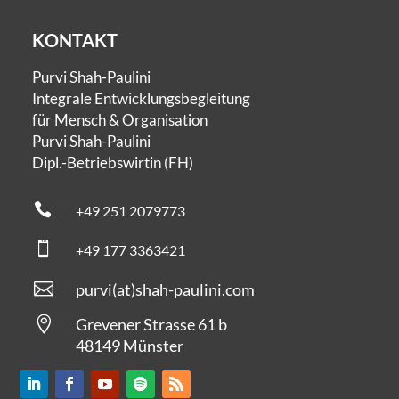
KONTAKT
Purvi Shah-Paulini
Integrale Entwicklungsbegleitung
für Mensch & Organisation
Purvi Shah-Paulini
Dipl.-Betriebswirtin (FH)

+49 251 2079773

+49 177 3363421

purvi
(at)
shah-paulini.com

Grevener Strasse 61 b
48149 Münster