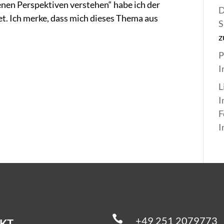
nen Perspektiven verstehen“ habe ich der
D
et. Ich merke, dass mich dieses Thema aus
S
z
P
I
L
I
F
I

+49 251 2079773
KT