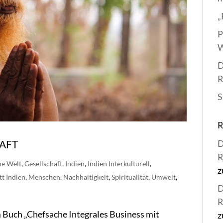
„
P
W
D
R
S
HAFT
D
R
ne Welt
,
Gesellschaft
,
Indien
,
Indien Interkulturell
,
z
tt Indien
,
Menschen
,
Nachhaltigkeit
,
Spiritualität
,
Umwelt
,
D
R
m Buch „Chefsache Integrales Business mit
z