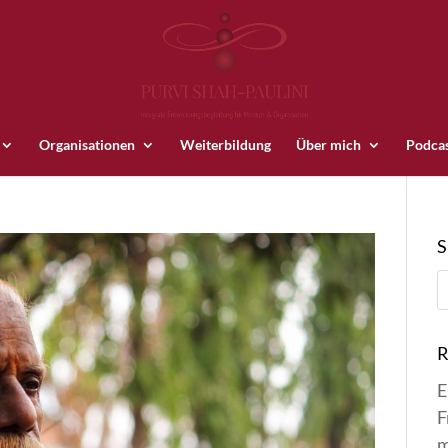
Organisationen
Weiterbildung
Über mich
Podca
R
E
F
m