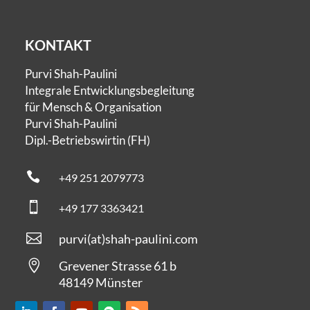
KONTAKT
Purvi Shah-Paulini
Integrale Entwicklungsbegleitung
für Mensch & Organisation
Purvi Shah-Paulini
Dipl.-Betriebswirtin (FH)

+49 251 2079773

+49 177 3363421

purvi
(at)
shah-paulini.com

Grevener Strasse 61 b
48149 Münster