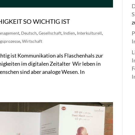
D
S
KEIT SO WICHTIG IST
z
P
anagement
,
Deutsch
,
Gesellschaft
,
Indien
,
Interkulturell
,
I
gsprozesse
,
Wirtschaft
L
tig ist Kommunikation als Flaschenhals zur
I
gkeiten im digitalen Zeitalter Wir leben in
F
enschen sind aber analoge Wesen. In
I