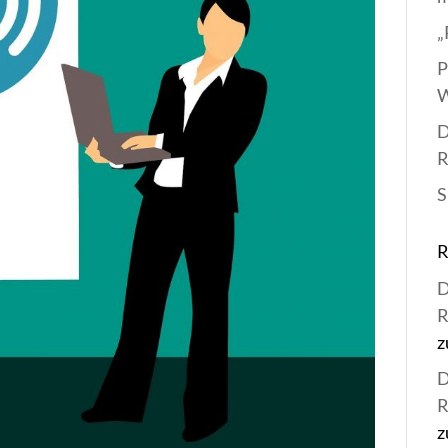
„
P
W
D
R
S
D
R
z
D
R
z