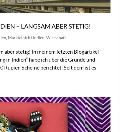
IEN – LANGSAM ABER STETIG!
dien
,
Markteintritt Indien
,
Wirtschaft
 aber stetig! In meinem letzten Blogartikel
g in Indien“ habe ich über die Gründe und
 Rupien Scheine berichtet. Seit dem ist es