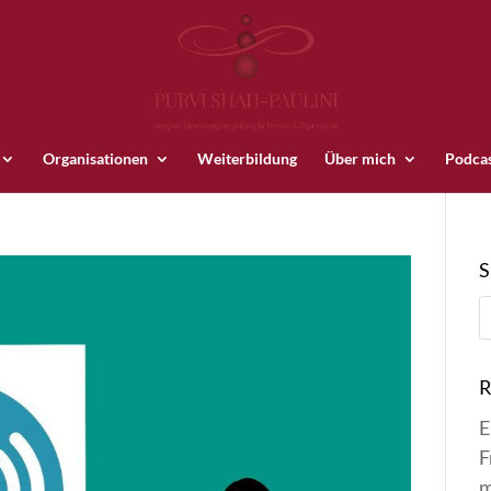
Organisationen
Weiterbildung
Über mich
Podca
R
E
F
m