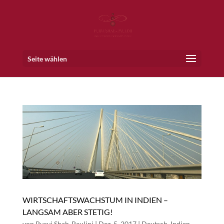
Seite wählen
WIRTSCHAFTSWACHSTUM IN INDIEN –
LANGSAM ABER STETIG!
von
Purvi Shah-Paulini
|
Dez. 5, 2017
|
Deutsch
,
Indien
,