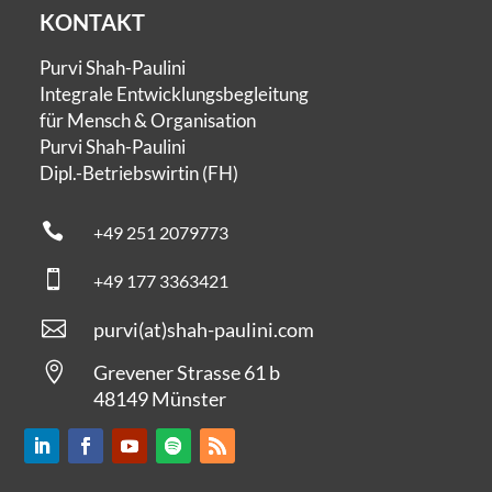
KONTAKT
Purvi Shah-Paulini
Integrale Entwicklungsbegleitung
für Mensch & Organisation
Purvi Shah-Paulini
Dipl.-Betriebswirtin (FH)

+49 251 2079773

+49 177 3363421

purvi
(at)
shah-paulini.com

Grevener Strasse 61 b
48149 Münster