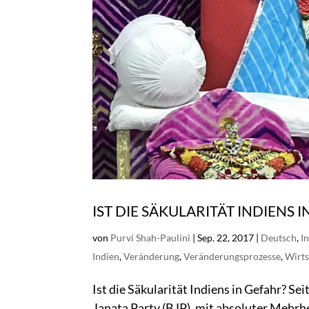
IST DIE SÄKULARITÄT INDIENS 
von
Purvi Shah-Paulini
|
Sep. 22, 2017
|
Deutsch
,
I
Indien
,
Veränderung
,
Veränderungsprozesse
,
Wirts
Ist die Säkularität Indiens in Gefahr? Se
Janata Party (BJP), mit absoluter Mehrh