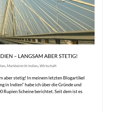
IEN – LANGSAM ABER STETIG!
dien
,
Markteintritt Indien
,
Wirtschaft
 aber stetig! In meinem letzten Blogartikel
g in Indien“ habe ich über die Gründe und
 Rupien Scheine berichtet. Seit dem ist es