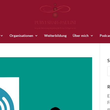
Organisationen
Weiterbildung
Über mich
Podca
R
E
F
m