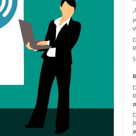
„
P
W
D
R
S
D
R
z
D
R
z