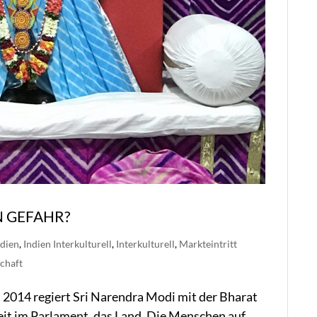
IN GEFAHR?
ndien
,
Indien Interkulturell
,
Interkulturell
,
Markteintritt
chaft
it 2014 regiert Sri Narendra Modi mit der Bharat
eit im Parlament, das Land. Die Menschen auf