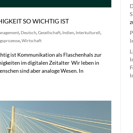
D
S
KEIT SO WICHTIG IST
z
P
anagement
,
Deutsch
,
Gesellschaft
,
Indien
,
Interkulturell
,
I
gsprozesse
,
Wirtschaft
L
tig ist Kommunikation als Flaschenhals zur
I
gkeiten im digitalen Zeitalter Wir leben in
F
enschen sind aber analoge Wesen. In
I